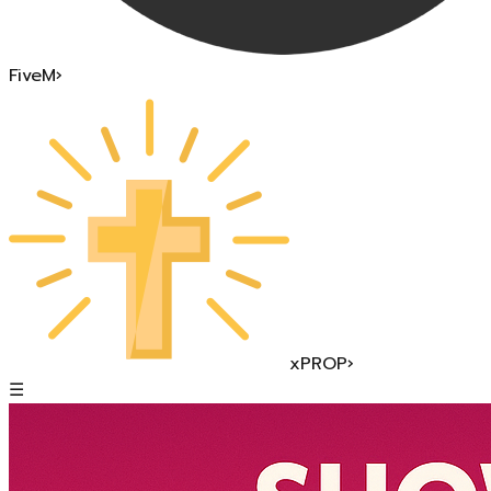
FiveM
›
xPROP
›
☰