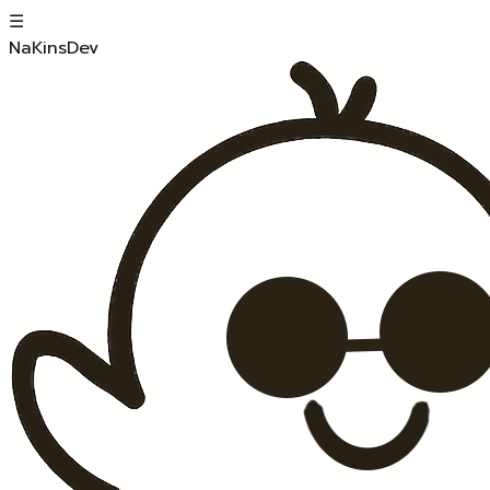
☰
NaKinsDev