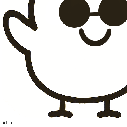
ALL
›