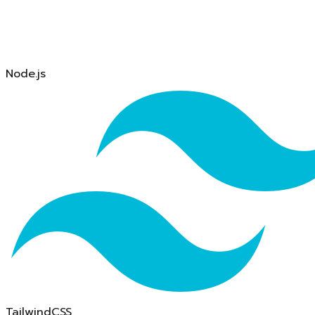
Node.js
TailwindCSS