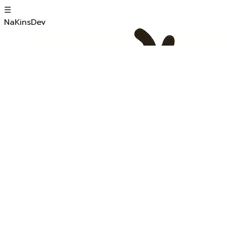
☰
NaKinsDev