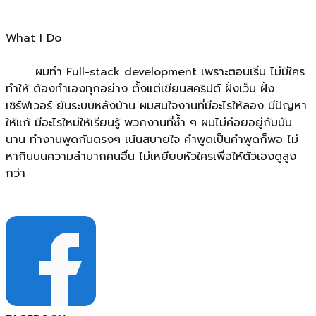
What I Do
ผมทำ Full-stack development เพราะตอนเริ่ม ไม่มีใคร
ทำให้ ต้องทำเองทุกอย่าง ตั้งแต่เขียนสคริปต์ ฝั่งเว็บ ฝั่ง
เซิร์ฟเวอร์ ยันระบบหลังบ้าน ผมสนใจงานที่มีอะไรให้ลอง มีปัญหา
ให้แก้ มีอะไรใหม่ให้เรียนรู้ พวกงานที่ซ้ำ ๆ ผมไม่ค่อยอยู่กับมัน
นาน ทำงานพูดกันตรงๆ เน้นสบายใจ คำพูดเป็นคำพูดก็พอ ไม่
หากินบนความลำบากคนอื่น ไม่เหยียบหัวใครเพื่อให้ตัวเองดูสูง
กว่า