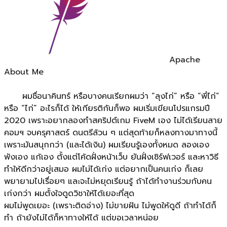
Apache
About Me
ผมชื่อนาคินทร์ หรือบางคนเรียกผมว่า “ลุงไก่” หรือ “พี่ไก่”
หรือ “ไก่” อะไรก็ได้ ให้เกียรติกันก็พอ ผมเริ่มเขียนโปรแกรมปี
2020 เพราะอยากลองทำสคริปต์เกม FiveM เอง ไม่ได้เรียนสาย
คอมฯ จบครุศาสตร์ ดนตรีล้วน ๆ แต่สุดท้ายก็หลงทางมาทางนี้
เพราะมันสนุกกว่า (และได้เงิน) ผมเรียนรู้เองทั้งหมด ลองเอง
พังเอง แก้เอง ตั้งแต่โค้ดฝั่งหน้าเว็บ ยันฝั่งเซิร์ฟเวอร์ และหาวิธี
ทำให้ดีกว่าอยู่เสมอ ผมไม่ได้เก่ง แต่อยากเป็นคนเก่ง ก็เลย
พยายามไปเรื่อยๆ และจะไม่หยุดเรียนรู้ ถ้าได้ทำงานร่วมกับคน
เก่งกว่า ผมตั้งใจดูดวิชาให้ได้เยอะที่สุด
ผมไม่พูดเยอะ (เพราะติดอ่าง) ไม่ขายฝัน ไม่พูดให้ดูดี ถ้าทำได้ก็
ทำ ถ้ายังไม่ได้ก็หาทางให้ได้ แต่ขอเวลาหน่อย