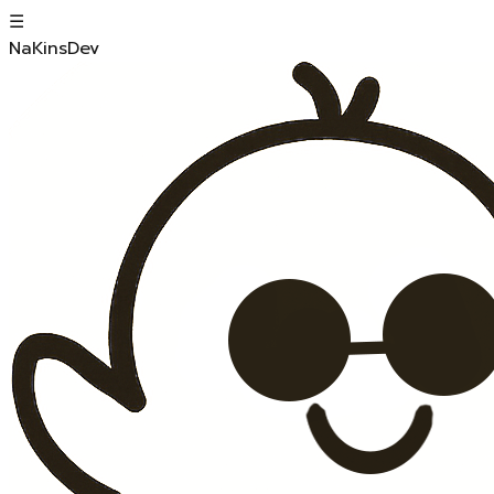
☰
NaKinsDev