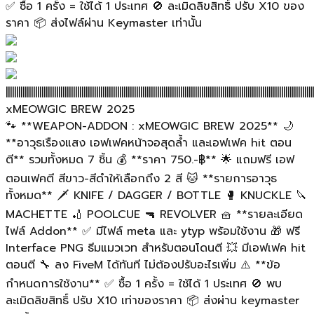
✅ ซื้อ 1 ครั้ง = ใช้ได้ 1 ประเทศ 🚫 ละเมิดลิขสิทธิ์ ปรับ X10 ของ
ราคา 📦 ส่งไฟล์ผ่าน Keymaster เท่านั้น
||||||||||||||||||||||||||||||||||||||||||||||||||||||||||||||||||||||||||||||||||||||||||||||||||||||||||||||||||||||||||||||||||||||||||||||||||
xMEOWGIC BREW 2025
🐾 **WEAPON-ADDON : xMEOWGIC BREW 2025** 🌙
**อาวุธเรืองแสง เอฟเฟคหน้าจอสุดล้ำ และเอฟเฟค hit ตอน
ตี** รวมทั้งหมด 7 ชิ้น 💰 **ราคา 750.-฿** 🌟 แถมฟรี เอฟ
ตอนเฟคตี สีขาว-สีดำให้เลือกถึง 2 สี 🐱 **รายการอาวุธ
ทั้งหมด** 🗡️ KNIFE / DAGGER / BOTTLE 🥊 KNUCKLE 🔪
MACHETTE 🏏 POOLCUE 🔫 REVOLVER 🧺 **รายละเอียด
ไฟล์ Addon** ✅ มีไฟล์ meta และ ytyp พร้อมใช้งาน 🎁 ฟรี
Interface PNG ธีมแมวเวท สำหรับตอนโดนตี 💥 มีเอฟเฟค hit
ตอนตี 🔧 ลง FiveM ได้ทันที ไม่ต้องปรับอะไรเพิ่ม ⚠️ **ข้อ
กำหนดการใช้งาน** ✅ ซื้อ 1 ครั้ง = ใช้ได้ 1 ประเทศ 🚫 พบ
ละเมิดลิขสิทธิ์ ปรับ X10 เท่าของราคา 📦 ส่งผ่าน keymaster