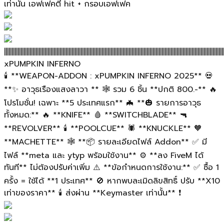
เท่านั้น เอฟเฟคตี hit + กรอบเอฟเฟค
||||||||||||||||||||||||||||||||||||||||||||||||||||||||||||||||||||||||||||||||||||||||||||||||||||||||||||||||||||||||||||||||||||||||||||||||||
xPUMPKIN INFERNO
🕯️ **WEAPON-ADDON : xPUMPKIN INFERNO 2025** 💀
**✨ อาวุธเรืองแสงลาวา ** 🕸️ รวม 6 ชิ้น **ปกติ 800.-** 🔥
โปรโมชั่น! เฉพาะ **5 ประเทศแรก** 🦇 **🎃 รายการอาวุธ
ทั้งหมด:** 🔥 **KNIFE** 🩸 **SWITCHBLADE** 🔫
**REVOLVER** 🕯️ **POOLCUE** 🕷️ **KNUCKLE** 🧡
**MACHETTE** 🕸️ **📦 รายละเอียดไฟล์ Addon** ✅ มี
ไฟล์ **meta และ ytyp พร้อมใช้งาน** ⚙️ **ลง FiveM ได้
ทันที** ไม่ต้องปรับค่าเพิ่ม ⚠️ **ข้อกำหนดการใช้งาน:** ✅ ซื้อ 1
ครั้ง = ใช้ได้ **1 ประเทศ** 🚫 หากพบละเมิดลิขสิทธิ์ ปรับ **X10
เท่าของราคา** 🕯️ ส่งผ่าน **Keymaster เท่านั้น** ❗