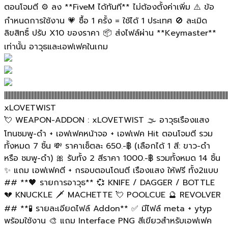
ตอนโจมตี ⚙️ ลง **FiveM ได้ทันที** ไม่ต้องตั้งค่าเพิ่ม ⚠️ ข้อ
กำหนดการใช้งาน 💗 ซื้อ 1 ครั้ง = ใช้ได้ 1 ประเทศ 🚫 ละเมิด
ลิขสิทธิ์ ปรับ X10 ของราคา 📦 ส่งไฟล์ผ่าน **Keymaster**
เท่านั้น อาวุธและเอฟเฟคในเกม
||||||||||||||||||||||||||||||||||||||||||||||||||||||||||||||||||||||||||||||||||||||||||||||||||||||||||||||||||||||||||||||||||||||||||||||||||
xLOVETWIST
💘 WEAPON-ADDON : xLOVETWIST 🌫️ อาวุธเรืองแสง
โทนชมพู-ดำ + เอฟเฟคหน้าจอ + เอฟเฟค Hit ตอนโจมตี รวม
ทั้งหมด 7 ชิ้น 💸 ราคาเซ็ตละ 650.-฿ (เลือกได้ 1 สี: ขาว-ดำ
หรือ ชมพู-ดำ) 🎀 รับทั้ง 2 สีราคา 1000.-฿ รวมทั้งหมด 14 ชิ้น
✨ แถม เอฟเฟคตี + กรอบตอนโดนตี เรืองแสง ให้ฟรี ทั้ง2แบบ
## **🖤 รายการอาวุธ** 💞 KNIFE / DAGGER / BOTTLE
💔 KNUCKLE 🗡️ MACHETTE 💘 POOLCUE 🔮 REVOLVER
## **🧪 รายละเอียดไฟล์ Addon** ✅ มีไฟล์ meta + ytyp
พร้อมใช้งาน 🎨 แถม Interface PNG สีเขียวสำหรับเอฟเฟค