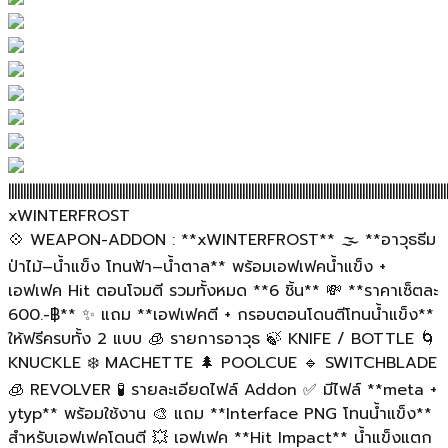
||||||||||||||||||||||||||||||||||||||||||||||||||||||||||||||||||||||||||||||||||||||||||||||||||||||||||||||||||||||||||||||||||||||||||||||||||
xWINTERFROST
💠 WEAPON-ADDON : **xWINTERFROST** 🌫️ **อาวุธธีม
ป่าไม้–น้ำแข็ง โทนฟ้า–น้ำตาล** พร้อมเอฟเฟคน้ำแข็ง +
เอฟเฟค Hit ตอนโจมตี รวมทั้งหมด **6 ชิ้น** 💸 **ราคาเซ็ตละ
600.-฿** ✨ แถม **เอฟเฟคตี + กรอบตอนโดนตีโทนน้ำแข็ง**
ให้ฟรีครบทั้ง 2 แบบ 🧊 รายการอาวุธ 🍃 KNIFE / BOTTLE 🌀
KNUCKLE ❄️ MACHETTE 🌲 POOLCUE 🔹 SWITCHBLADE
🧊 REVOLVER 🧪 รายละเอียดไฟล์ Addon ✅ มีไฟล์ **meta +
ytyp** พร้อมใช้งาน 🎨 แถม **Interface PNG โทนน้ำแข็ง**
สำหรับเอฟเฟคโดนตี 💥 เอฟเฟค **Hit Impact** น้ำแข็งแตก