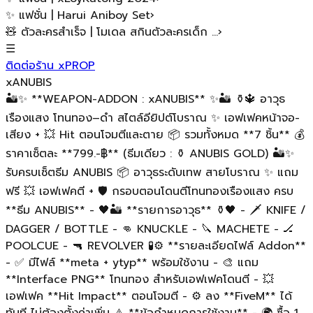
✨ แฟชั่น | Harui Aniboy Set
›
🧸 ตัวละครสำเร็จ | โมเดล สกินตัวละครเด็ก ...
›
☰
ติดต่อร้าน xPROP
xANUBIS
🏜️✨ **WEAPON-ADDON : xANUBIS** ✨🏜️ ⚱️🔱 อาวุธ
เรืองแสง โทนทอง–ดำ สไตล์อียิปต์โบราณ ✨ เอฟเฟคหน้าจอ-
เสียง + 💥 Hit ตอนโจมตีและตาย 📦 รวมทั้งหมด **7 ชิ้น** 💰
ราคาเซ็ตละ **799.-฿** (ธีมเดียว : ⚱️ ANUBIS GOLD) 🏜️✨
รับครบเซ็ตธีม ANUBIS 📦 อาวุธระดับเทพ สายโบราณ ✨ แถม
ฟรี 💥 เอฟเฟคตี + 🛡️ กรอบตอนโดนตีโทนทองเรืองแสง ครบ
**ธีม ANUBIS** - 🖤🏜️ **รายการอาวุธ** ⚱️🖤 - 🗡️ KNIFE /
DAGGER / BOTTLE - 👊 KNUCKLE - 🔪 MACHETE - 🏒
POOLCUE - 🔫 REVOLVER 🧪⚙️ **รายละเอียดไฟล์ Addon**
- ✅ มีไฟล์ **meta + ytyp** พร้อมใช้งาน - 🎨 แถม
**Interface PNG** โทนทอง สำหรับเอฟเฟคโดนตี - 💥
เอฟเฟค **Hit Impact** ตอนโจมตี - ⚙️ ลง **FiveM** ได้