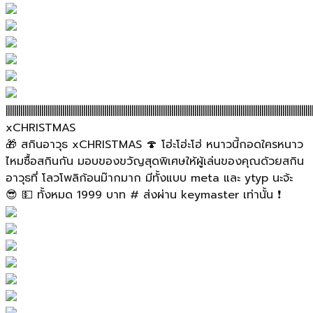
||||||||||||||||||||||||||||||||||||||||||||||||||||||||||||||||||||||||||||||||||||||||||||||||||||||||||||||||||||||||||||||||||||||||||||||||||
xCHRISTMAS
🎁 สกินอาวุธ xCHRISTMAS 🍄 โฮ่ะโฮ่ะโฮ่ หนาวนี้กอดใครหนาว
ไหมซื้อสกินกัน มอบของขวัญสุดพิเศษให้ผู้เล่นของคุณด้วยสกิน
อาวุธที่ โลวโพลิก้อนม๊ากมาก มีทั้งแบบ meta และ ytyp นะจ้ะ
😎 💵 ทั้งหมด 1999 บาท # ส่งผ่าน keymaster เท่านั้น ❗