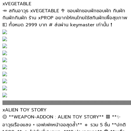
xVEGETABLE
🥕 สกินอาวุธ xVEGETABLE 🥦 ชอบผักชอบผักชอบผัก กินผัก
กินผักกินผัก ร้าน xPROP อยากให้คนไทยใช้สกินผักเพื่อสุขภาพ
💵 ทั้งหมด 2999 บาท # ส่งผ่าน keymaster เท่านั้น ❗
||||||||||||||||||||||||||||||||||||||||||||||||||||||||||||||||||||||||||||||||||||||||||||||||||||||||||||||||||||||||||||||||||||||||||||||||||
xALIEN TOY STORY
🟡 **WEAPON-ADDON : ALIEN TOY STORY** 🟥 **✨
อาวุธเรืองแสง + เอฟเฟคหน้าจอสุดล้ำ** 🔹 รวม 5 ชิ้น **ปกติ