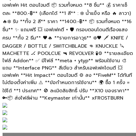
เอฟเฟค Hit ตอนโจมตี 📦 รวมทั้งหมด **8 ชิ้น** 💰 ราคาเซ็
ตละ **800.-฿** (เลือกได้ **1 สี** : ❄️ น้ำแข็ง หรือ 🔥 ลาวา)
🔥❄️ รับ **ทั้ง 2 สี** ราคา **1400.-฿** 📦 รวมทั้งหมด **16
ชิ้น** ✨ แถมฟรี 💥 เอฟเฟคตี + 🛡️ กรอบตอนโดนตีเรืองแสง
ครบ **ทั้ง 2 ธีม** 🖤🔥 **รายการอาวุธ** ❄️🖤 🗡️ KNIFE /
DAGGER / BOTTLE / SWITCHBLADE 👊 KNUCKLE 🔪
MACHETTE 🏒 POOLCUE 🔫 REVOLVER 🧪⚙️ **รายละเอียด
ไฟล์ Addon** ✅ มีไฟล์ **meta + ytyp** พร้อมใช้งาน 🎨
แถม **Interface PNG** สีเขียว สำหรับเอฟเฟคโดนตี 💥
เอฟเฟค **Hit Impact** ตอนโจมตี ⚙️ ลง **FiveM** ได้ทันที
ไม่ต้องตั้งค่าเพิ่ม ⚠️ **ข้อกำหนดการใช้งาน** 🌍 ซื้อ 1 ครั้ง =
ใช้ได้ **1 ประเทศ** 🚫 ละเมิดลิขสิทธิ์ ปรับ **X10 ของราคา**
🔑📦 ส่งไฟล์ผ่าน **Keymaster เท่านั้น** xFROSTBURN
||||||||||||||||||||||||||||||||||||||||||||||||||||||||||||||||||||||||||||||||||||||||||||||||||||||||||||||||||||||||||||||||||||||||||||||||||