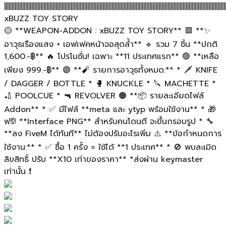
||||||||||||||||||||||||||||||||||||||||||||||||||||||||||||||||||||||||||||||||||||||||||||||||||||||||||||||||||||||||||||||||||||||||||||||||||
xBUZZ TOY STORY
🟡 **WEAPON-ADDON : xBUZZ TOY STORY** 🟥 **✨
อาวุธเรืองแสง + เอฟเฟคหน้าจอสุดล้ำ** 🔹 รวม 7 ชิ้น **ปกติ
1,600.-฿** 🔥 โปรโมชั่น! เฉพาะ **11 ประเทศแรก** 🟢 **เหลือ
เพียง 999.-฿** 🟣 **🧨 รายการอาวุธทั้งหมด:** * 🗡️ KNIFE
/ DAGGER / BOTTLE * 🥊 KNUCKLE * 🔪 MACHETTE *
🏏 POOLCUE * 🔫 REVOLVER 🟠 **📦 รายละเอียดไฟล์
Addon** * ✅ มีไฟล์ **meta และ ytyp พร้อมใช้งาน** * 🎁
ฟรี! **Interface PNG** สำหรับคนโดนตี จะขึ้นกรอบรูป * 🔧
**ลง FiveM ได้ทันที** ไม่ต้องปรับอะไรเพิ่ม ⚠️ **ข้อกำหนดการ
ใช้งาน:** * ✅ ซื้อ 1 ครั้ง = ใช้ได้ **1 ประเทศ** * 🚫 พบละเมิด
ลิขสิทธิ์ ปรับ **X10 เท่าของราคา** *ส่งผ่าน keymaster
เท่านั้น ❗