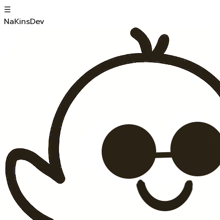
☰
NaKinsDev