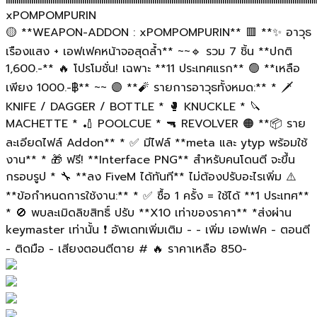
xPOMPOMPURIN
🟡 **WEAPON-ADDON : xPOMPOMPURIN** 🟥 **✨ อาวุธ
เรืองแสง + เอฟเฟคหน้าจอสุดล้ำ** ~~🔹 รวม 7 ชิ้น **ปกติ
1,600.-** 🔥 โปรโมชั่น! เฉพาะ **11 ประเทศแรก** 🟢 **เหลือ
เพียง 1000.-฿** ~~ 🟣 **🧨 รายการอาวุธทั้งหมด:** * 🗡️
KNIFE / DAGGER / BOTTLE * 🥊 KNUCKLE * 🔪
MACHETTE * 🏏 POOLCUE * 🔫 REVOLVER 🟠 **📦 ราย
ละเอียดไฟล์ Addon** * ✅ มีไฟล์ **meta และ ytyp พร้อมใช้
งาน** * 🎁 ฟรี! **Interface PNG** สำหรับคนโดนตี จะขึ้น
กรอบรูป * 🔧 **ลง FiveM ได้ทันที** ไม่ต้องปรับอะไรเพิ่ม ⚠️
**ข้อกำหนดการใช้งาน:** * ✅ ซื้อ 1 ครั้ง = ใช้ได้ **1 ประเทศ**
* 🚫 พบละเมิดลิขสิทธิ์ ปรับ **X10 เท่าของราคา** *ส่งผ่าน
keymaster เท่านั้น ❗ อัพเดทเพิ่มเติม - - เพิ่ม เอฟเฟค - ตอนตี
- ติดมือ - เสียงตอนตีตาย # 🔥 ราคาเหลือ 850-