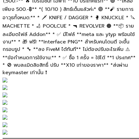
1,500.-** 🔥 โปรโมชั่น! เฉพาะ **10 ประเทศแรก** 🟢 **เหลือ
เพียง 500.-฿** *( 10/10 ) สิทธ์เต็มแล้วค่ะ* 🟣 **🧨 รายการ
อาวุธทั้งหมด:** * 🗡️ KNIFE / DAGGER * 🥊 KNUCKLE * 🔪
MACHETTE * 🏏 POOLCUE * 🔫 REVOLVER 🟠 **📦 ราย
ละเอียดไฟล์ Addon** * ✅ มีไฟล์ **meta และ ytyp พร้อมใช้
งาน** * 🎁 ฟรี! **Interface PNG** สำหรับคนโดนตี จะขึ้น
กรอบรูป * 🔧 **ลง FiveM ได้ทันที** ไม่ต้องปรับอะไรเพิ่ม ⚠️
**ข้อกำหนดการใช้งาน:** * ✅ ซื้อ 1 ครั้ง = ใช้ได้ **1 ประเทศ**
* 🚫 พบละเมิดลิขสิทธิ์ ปรับ **X10 เท่าของราคา** *ส่งผ่าน
keymaster เท่านั้น ❗