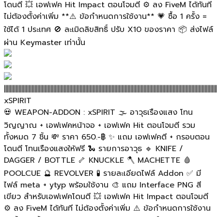
โดนตี 💥 เอฟเฟค Hit Impact ตอนโจมตี ⚙️ ลง FiveM ได้ทันที
ไม่ต้องตั้งค่าเพิ่ม **⚠️ ข้อกำหนดการใช้งาน** 💗 ซื้อ 1 ครั้ง =
ใช้ได้ 1 ประเทศ 🚫 ละเมิดลิขสิทธิ์ ปรับ X10 ของราคา 📦 ส่งไฟล์
ผ่าน Keymaster เท่านั้น
||||||||||||||||||||||||||||||||||||||||||||||||||||||||||||||||||||||||||||||||||||||||||||||||||||||||||||||||||||||||||||||||||||||||||||||||||
xSPIRIT
💀 WEAPON-ADDON : xSPIRIT 🌫️ อาวุธเรืองแสง โทน
วิญญาณ + เอฟเฟคหน้าจอ + เอฟเฟค Hit ตอนโจมตี รวม
ทั้งหมด 7 ชิ้น 💸 ราคา 650.-฿ ✨ แถม เอฟเฟคตี + กรอบตอน
โดนตี โทนเรืองแสงให้ฟรี 🐍 รายการอาวุธ 🔹 KNIFE /
DAGGER / BOTTLE 🦴 KNUCKLE 🪓 MACHETTE 🩸
POOLCUE 🔮 REVOLVER 🧪 รายละเอียดไฟล์ Addon ✅ มี
ไฟล์ meta + ytyp พร้อมใช้งาน 🎨 แถม Interface PNG สี
เขียว สำหรับเอฟเฟคโดนตี 💥 เอฟเฟค Hit Impact ตอนโจมตี
⚙️ ลง FiveM ได้ทันที ไม่ต้องตั้งค่าเพิ่ม ⚠️ ข้อกำหนดการใช้งาน