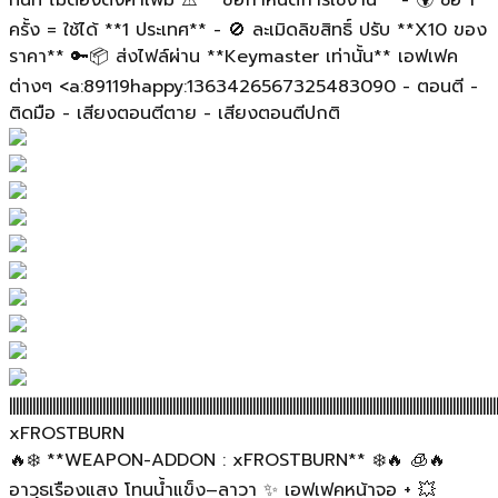
ทันที ไม่ต้องตั้งค่าเพิ่ม ⚠️ **ข้อกำหนดการใช้งาน** - 🌍 ซื้อ 1
ครั้ง = ใช้ได้ **1 ประเทศ** - 🚫 ละเมิดลิขสิทธิ์ ปรับ **X10 ของ
ราคา** 🔑📦 ส่งไฟล์ผ่าน **Keymaster เท่านั้น** เอฟเฟค
ต่างๆ <a:89119happy:1363426567325483090 - ตอนตี -
ติดมือ - เสียงตอนตีตาย - เสียงตอนตีปกติ
||||||||||||||||||||||||||||||||||||||||||||||||||||||||||||||||||||||||||||||||||||||||||||||||||||||||||||||||||||||||||||||||||||||||||||||||||
xFROSTBURN
🔥❄️ **WEAPON-ADDON : xFROSTBURN** ❄️🔥 🧊🔥
อาวุธเรืองแสง โทนน้ำแข็ง–ลาวา ✨ เอฟเฟคหน้าจอ + 💥